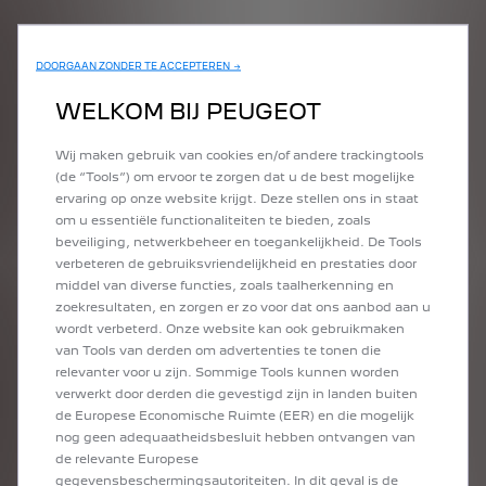
DOORGAAN ZONDER TE ACCEPTEREN →
WELKOM BIJ PEUGEOT
Wij maken gebruik van cookies en/of andere trackingtools
(de “Tools”) om ervoor te zorgen dat u de best mogelijke
ervaring op onze website krijgt. Deze stellen ons in staat
om u essentiële functionaliteiten te bieden, zoals
beveiliging, netwerkbeheer en toegankelijkheid. De Tools
verbeteren de gebruiksvriendelijkheid en prestaties door
middel van diverse functies, zoals taalherkenning en
zoekresultaten, en zorgen er zo voor dat ons aanbod aan u
wordt verbeterd. Onze website kan ook gebruikmaken
van Tools van derden om advertenties te tonen die
PIEKBELASTING, VAN
relevanter voor u zijn. Sommige Tools kunnen worden
20% TOT 80%
verwerkt door derden die gevestigd zijn in landen buiten
de Europese Economische Ruimte (EER) en die mogelijk
nog geen adequaatheidsbesluit hebben ontvangen van
Intelligente software beheert deze oplaadcurve (of
de relevante Europese
oplaadsnelheid) aan de hand van een groot aantal parameters.
gegevensbeschermingsautoriteiten. In dit geval is de
In de overgrote meerderheid van de gevallen, wanneer een auto