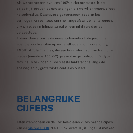
Als we het hebben over een 100% elektrische auto, is de
oplaadtijd een van de eerste dingen die we willen weten, direct
na actieradius. Deze twee eigenschappen bepalen het
vermogen van een auto om snel lange afstanden af te leggen,
d.w.z. met een minimaal aantal en een minimale duur van
oplaadstops.
Tijdens deze stops is de meest coherente strategie om het
voertuig aan te sluiten op een snellaadstation, zoals Ionity,
ENGIE of TotalEnergies, die een hoog elektrisch laadvermogen
bieden (minstens 100 kW) geleverd in gelijkstroom. Dit type
terminal is te vinden bij de meeste tankstations langs de
snelweg en bij grote winkelcentra en outlets.
BELANGRIJKE
CIJFERS
Laten we voor een duidelijker beeld eens kijken naar de cijfers
van de
nieuwe E-308
, die 156 pk levert. Hij is uitgerust met een