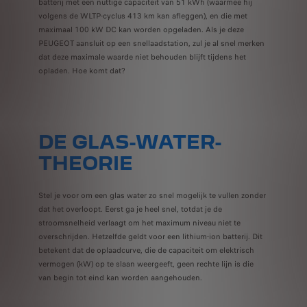
batterij met een nuttige capaciteit van 51 kWh (waarmee hij
volgens de WLTP-cyclus 413 km kan afleggen), en die met
maximaal 100 kW DC kan worden opgeladen. Als je deze
PEUGEOT aansluit op een snellaadstation, zul je al snel merken
dat deze maximale waarde niet behouden blijft tijdens het
opladen. Hoe komt dat?
DE GLAS-WATER-
THEORIE
Stel je voor om een glas water zo snel mogelijk te vullen zonder
dat het overloopt. Eerst ga je heel snel, totdat je de
stroomsnelheid verlaagt om het maximum niveau niet te
overschrijden. Hetzelfde geldt voor een lithium-ion batterij. Dit
betekent dat de oplaadcurve, die de capaciteit om elektrisch
vermogen (kW) op te slaan weergeeft, geen rechte lijn is die
van begin tot eind kan worden aangehouden.