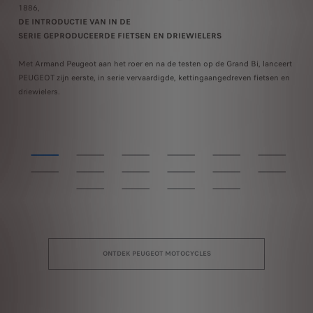
1886,
19
DE INTRODUCTIE VAN IN DE
PR
SERIE GEPRODUCEERDE FIETSEN EN DRIEWIELERS
E
Met Armand Peugeot aan het roer en na de testen op de Grand Bi, lanceert
Na
edt
PEUGEOT zijn eerste, in serie vervaardigde, kettingaangedreven fietsen en
PE
driewielers.
ONTDEK PEUGEOT MOTOCYCLES