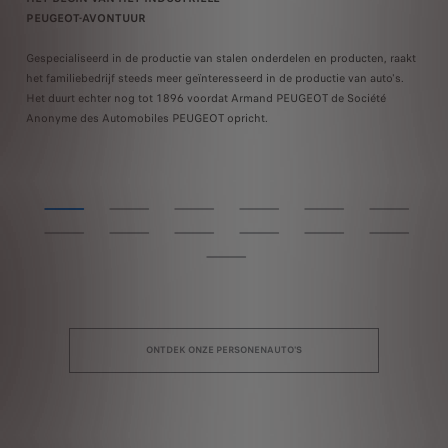
PEUGEOT-AVONTUUR
H
)
Gespecialiseerd in de productie van stalen onderdelen en producten, raakt
Op
eot
het familiebedrijf steeds meer geïnteresseerd in de productie van auto's.
ee
Het duurt echter nog tot 1896 voordat Armand PEUGEOT de Société
dr
Anonyme des Automobiles PEUGEOT opricht.
au
ONTDEK ONZE PERSONENAUTO'S