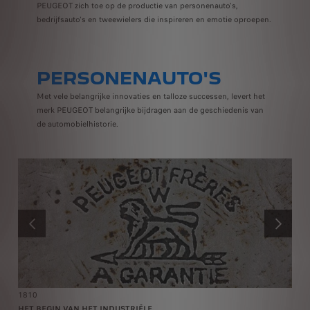
PEUGEOT zich toe op de productie van personenauto's,
bedrijfsauto's en tweewielers die inspireren en emotie oproepen.
PERSONENAUTO'S
Met vele belangrijke innovaties en talloze successen, levert het
merk PEUGEOT belangrijke bijdragen aan de geschiedenis van
de automobielhistorie.
VORIGE
VOLGEND
1810
1
HET BEGIN VAN HET INDUSTRIËLE
D