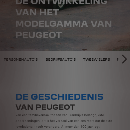
DE ONTWIKKELING
VAN HET
MODELGAMMA VAN
PEUGEOT
N HET MODELGAMMA
PERSONENAUTO'S
BEDRIJFSAUTO'S
TWEEWIELERS
FAMIL
VO
DE GESCHIEDENIS
VAN PEUGEOT
Van een familieverhaal tot één van Frankrijks belangrijkste
ondernemingen: dit is het verhaal van een een merk dat de auto
revolutionair heeft veranderd. Al meer dan 100 jaar legt