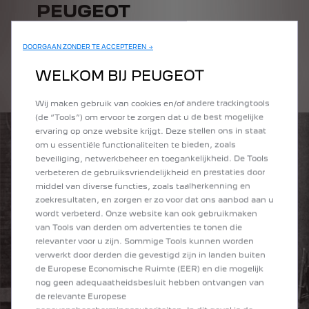
PEUGEOT
BEDRIJFSAUTO'S
DOORGAAN ZONDER TE ACCEPTEREN →
De bedrijfsauto's van PEUGEOT zijn ook onderdeel van de
merkgeschiedenis en staan al meer dan een eeuw internationaal
WELKOM BIJ PEUGEOT
bekend om hun betrouwbaarheid en duurzaamheid.
Wij maken gebruik van cookies en/of andere trackingtools
(de “Tools”) om ervoor te zorgen dat u de best mogelijke
ervaring op onze website krijgt. Deze stellen ons in staat
om u essentiële functionaliteiten te bieden, zoals
beveiliging, netwerkbeheer en toegankelijkheid. De Tools
verbeteren de gebruiksvriendelijkheid en prestaties door
middel van diverse functies, zoals taalherkenning en
zoekresultaten, en zorgen er zo voor dat ons aanbod aan u
wordt verbeterd. Onze website kan ook gebruikmaken
van Tools van derden om advertenties te tonen die
relevanter voor u zijn. Sommige Tools kunnen worden
verwerkt door derden die gevestigd zijn in landen buiten
de Europese Economische Ruimte (EER) en die mogelijk
nog geen adequaatheidsbesluit hebben ontvangen van
de relevante Europese