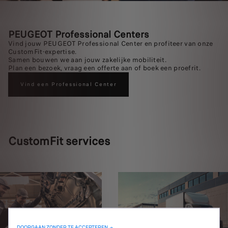
PEUGEOT Professional Centers
Vind jouw PEUGEOT Professional Center en profiteer van onze
CustomFit‑expertise.
Samen bouwen we aan jouw zakelijke mobiliteit.
Plan een bezoek, vraag een offerte aan of boek een proefrit.
Vind een Professional Center
CustomFit services
DOORGAAN ZONDER TE ACCEPTEREN →