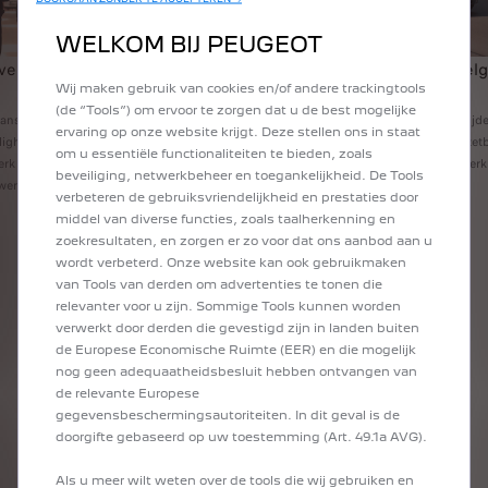
WELKOM BIJ PEUGEOT
 veiligheid waarop je kunt
Bedrijfscontinuïteit door doel
Wij maken gebruik van cookies en/of andere trackingtools
oplossingen
(de “Tools”) om ervoor te zorgen dat u de best mogelijke
ransformaties voldoen aan strenge
CustomFit‑voertuigen verkorten levertijd
ervaring op onze website krijgt. Deze stellen ons in staat
eiligheidsnormen. Dankzij een
verhogen productiviteit. Met direct inzet
om u essentiële functionaliteiten te bieden, zoals
erk van meer dan 400 gecertificeerde
oplossingen die aansluiten op jouw wer
beveiliging, netwerkbeheer en toegankelijkheid. De Tools
werk snel beschikbaar.
blijf je gefocust op je business.
verbeteren de gebruiksvriendelijkheid en prestaties door
middel van diverse functies, zoals taalherkenning en
zoekresultaten, en zorgen er zo voor dat ons aanbod aan u
wordt verbeterd. Onze website kan ook gebruikmaken
van Tools van derden om advertenties te tonen die
relevanter voor u zijn. Sommige Tools kunnen worden
Personalisatie
verwerkt door derden die gevestigd zijn in landen buiten
CustomFit geeft je de vrijheid om voertuigen volledig af te
de Europese Economische Ruimte (EER) en die mogelijk
stemmen op jouw werkzaamheden én merkidentiteit.
nog geen adequaatheidsbesluit hebben ontvangen van
de relevante Europese
gegevensbeschermingsautoriteiten. In dit geval is de
doorgifte gebaseerd op uw toestemming (Art. 49.1a AVG).
Als u meer wilt weten over de tools die wij gebruiken en