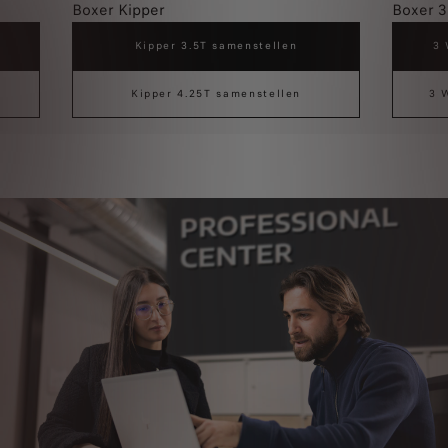
Boxer Kipper
Boxer 3
Kipper 3.5T samenstellen
3 
Kipper 4.25T samenstellen
3 