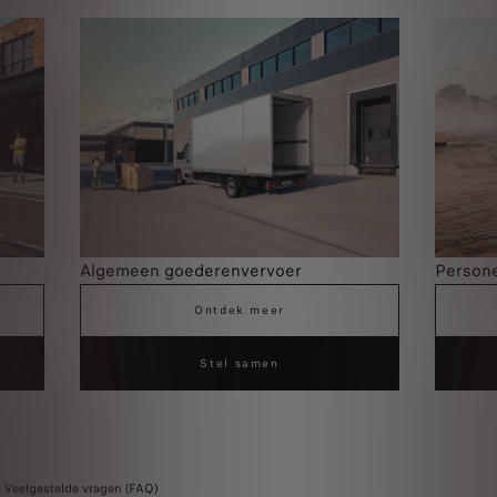
Algemeen goederenvervoer
Person
Ontdek meer
Stel samen
Veelgestelde vragen (FAQ)