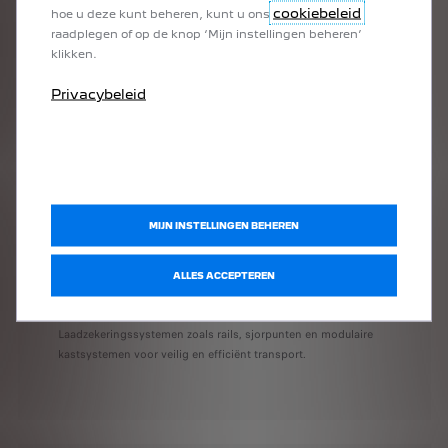
cookiebeleid
hoe u deze kunt beheren, kunt u ons
raadplegen of op de knop ‘Mijn instellingen beheren’
Bescherm & versterk
klikken.
Vloerbekleding, zijpanelen en wielkasten in duurzame,
Privacybeleid
onderhoudsvriendelijke afwerkingen.
MIJN INSTELLINGEN BEHEREN
ALLES ACCEPTEREN
Beveilig & organiseer
Laadzekeringssystemen zoals rails, sjorpunten en modulaire
kastsystemen voor veilig en efficiënt transport.