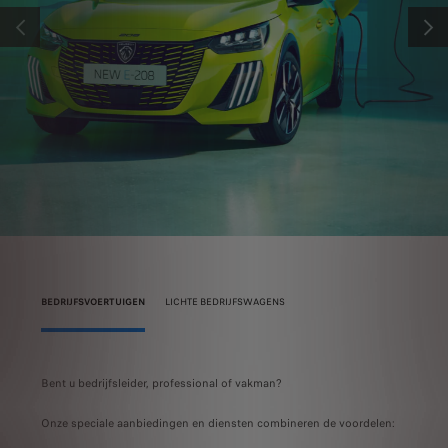
VORIGE
VOLG
BEDRIJFSVOERTUIGEN
LICHTE BEDRIJFSWAGENS
an de
Bent u bedrijfsleider, professional of vakman?
Ontde
eisen
Onze speciale aanbiedingen en diensten combineren de voordelen:
onmid