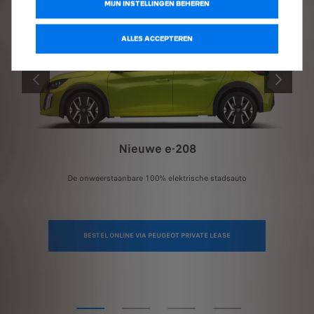
MIJN INSTELLINGEN BEHEREN
ALLES ACCEPTEREN
VORIGE
VOLGENDE
Nieuwe e-208
De onweerstaanbare 100% elektrische stadsauto
BESTEL ONLINE VIA PEUGEOT PRIVATE LEASE