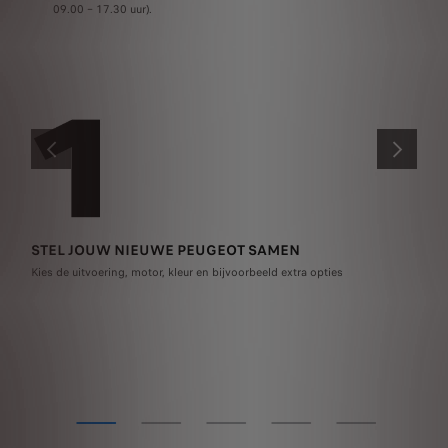
09.00 – 17.30 uur).
VORIGE
VOLGENDE
STEL JOUW NIEUWE PEUGEOT SAMEN
OF
Kies de uitvoering, motor, kleur en bijvoorbeeld extra opties
Kie
geh