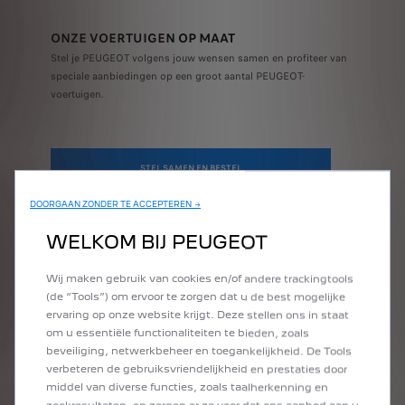
ONZE VOERTUIGEN OP MAAT
Stel je PEUGEOT volgens jouw wensen samen en profiteer van
speciale aanbiedingen op een groot aantal PEUGEOT-
voertuigen.
STEL SAMEN EN BESTEL
DOORGAAN ZONDER TE ACCEPTEREN →
WELKOM BIJ PEUGEOT
Wij maken gebruik van cookies en/of andere trackingtools
(de “Tools”) om ervoor te zorgen dat u de best mogelijke
ervaring op onze website krijgt. Deze stellen ons in staat
om u essentiële functionaliteiten te bieden, zoals
beveiliging, netwerkbeheer en toegankelijkheid. De Tools
verbeteren de gebruiksvriendelijkheid en prestaties door
middel van diverse functies, zoals taalherkenning en