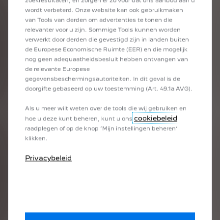
zoekresultaten, en zorgen er zo voor dat ons aanbod aan u
wordt verbeterd. Onze website kan ook gebruikmaken
ONZE VOERTUIGEN OP VOORRAAD
van Tools van derden om advertenties te tonen die
Raadpleeg onze online voorraad in één klik en profiteer van
relevanter voor u zijn. Sommige Tools kunnen worden
exclusieve aanbiedingen op een groot aantal voertuigen die
verwerkt door derden die gevestigd zijn in landen buiten
onmiddellijk beschikbaar zijn.
de Europese Economische Ruimte (EER) en die mogelijk
nog geen adequaatheidsbesluit hebben ontvangen van
de relevante Europese
gegevensbeschermingsautoriteiten. In dit geval is de
doorgifte gebaseerd op uw toestemming (Art. 49.1a AVG).
ONTDEK ONZE VOORRAAD
Als u meer wilt weten over de tools die wij gebruiken en
cookiebeleid
hoe u deze kunt beheren, kunt u ons
raadplegen of op de knop ‘Mijn instellingen beheren’
klikken.
PEUGEOT PRIVATE
LEASE
Privacybeleid
Door jouw PEUGEOT online te bestellen via Peugeot Private
Lease, kun je het hele jaar door profiteren van de beste
aanbiedingen.