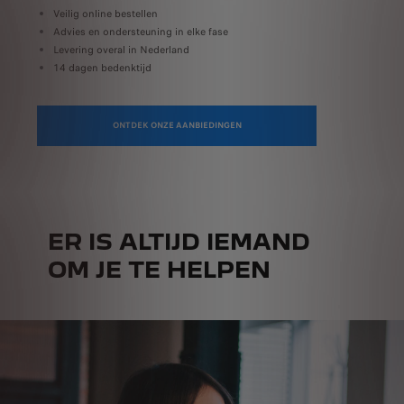
Veilig online bestellen
Ru
Advies en ondersteuning in elke fase
A
Levering overal in Nederland
Fa
14 dagen bedenktijd
ONTDEK ONZE AANBIEDINGEN
ER IS ALTIJD IEMAND
OM JE TE HELPEN