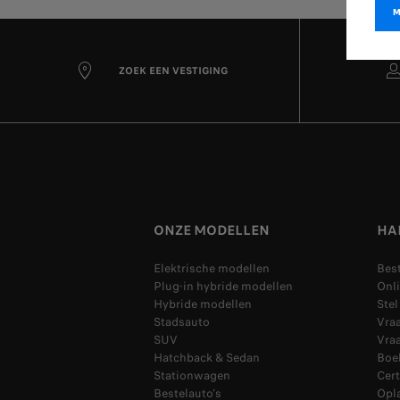
ZOEK EEN VESTIGING
ONZE MODELLEN
HA
Elektrische modellen
Bes
Plug-in hybride modellen
Onli
Hybride modellen
Ste
Stadsauto
Vra
SUV
Vraa
Hatchback & Sedan
Boek
Stationwagen
Cer
Bestelauto's
Opl