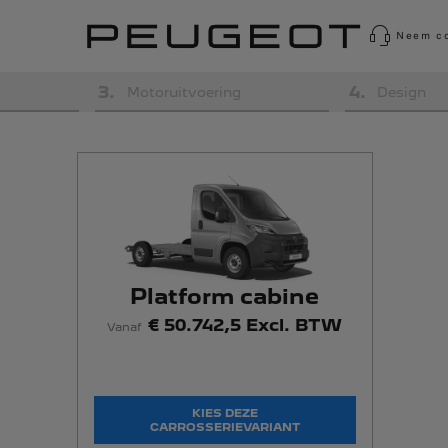
Neem co
3
.
4
.
Motoruitvoering
Design
Platform cabine
€ 50.742,5 Excl. BTW
Vanaf
KIES DEZE
CARROSSERIEVARIANT