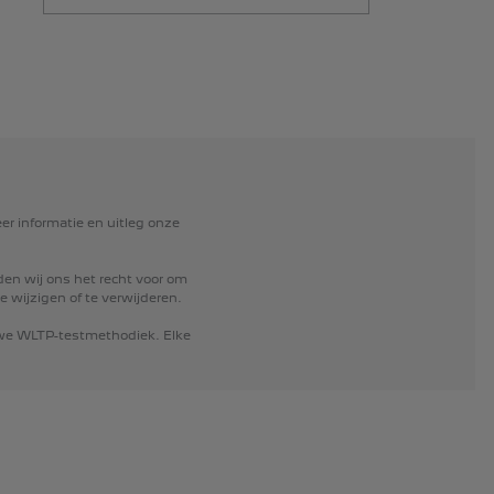
er
informatie
en
uitleg
onze
den
wij
ons
het
recht
voor
om
te
wijzigen
of
te
verwijderen.
we
WLTP-testmethodiek.
Elke