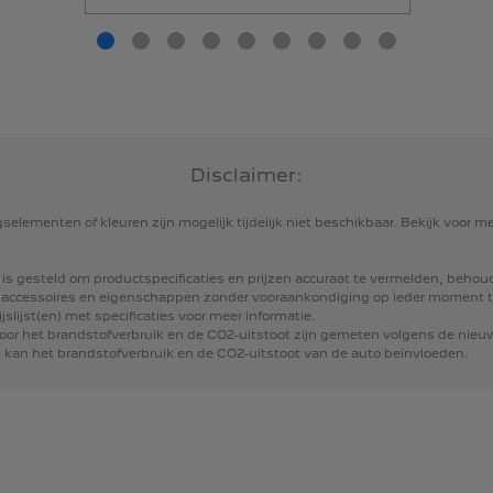
Disclaimer:
ngselementen
of
kleuren
zijn
mogelijk
tijdelijk
niet
beschikbaar.
Bekijk
voor
me
is
gesteld
om
productspecificaties
en
prijzen
accuraat
te
vermelden,
behou
accessoires
en
eigenschappen
zonder
vooraankondiging
op
ieder
moment
ijslijst(en)
met
specificaties
voor
meer
informatie.
oor
het
brandstofverbruik
en
de
CO2-uitstoot
zijn
gemeten
volgens
de
nieu
s
kan
het
brandstofverbruik
en
de
CO2-uitstoot
van
de
auto
beïnvloeden.