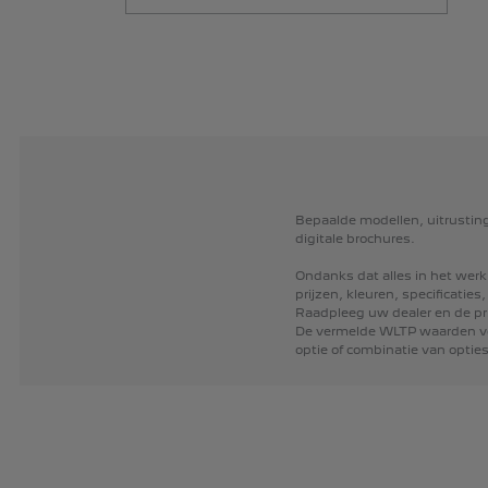
Bepaalde
modellen,
uitrusti
digitale
brochures.
Ondanks
dat
alles
in
het
werk
prijzen,
kleuren,
specificaties,
Raadpleeg
uw
dealer
en
de
pr
De
vermelde
WLTP
waarden
v
optie
of
combinatie
van
optie