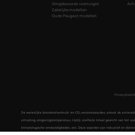
Omgebouwde voertuigen
Acti
Zakelijke modellen
Oude Peugeot modellen
Privacybeleid
De werkelijke brandstofverbruik- en CO₂-emissiewaarden, alsook de actieradi
uitrusting, omgevingstemperatuur, rijstijl, snelheid, totaal gewicht van het v
klimatologische omstandigheden, enz. Deze waarden zijn indicatief en dienen