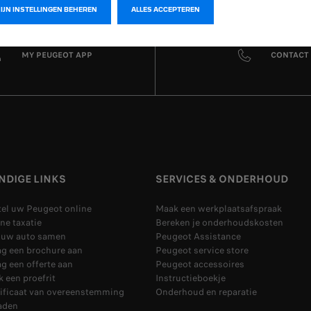
MIJN INSTELLINGEN BEHEREN
ALLES ACCEPTEREN
MY PEUGEOT APP
CONTACT
NDIGE LINKS
SERVICES & ONDERHOUD
tel uw Peugeot online
Maak een werkplaatsafspraak
ne taxatie
Bereken je onderhoudskosten
l uw auto samen
Peugeot Assistance
ag een brochure aan
Peugeot service store
g een offerte aan
Peugeot accessoires
 een proefrit
Instructieboekje
tificaat van overeenstemming
Onderhoud en reparatie
aden