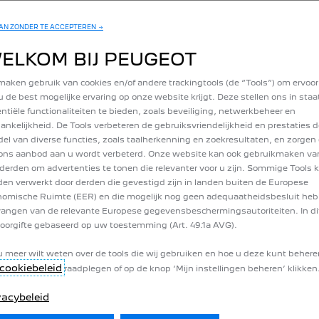
N ZONDER TE ACCEPTEREN →
ELKOM BIJ PEUGEOT
GEOT BOXER
maken gebruik van cookies en/of andere trackingtools (de “Tools”) om ervoor
amen met de Peugeot configurator: kies de afwerking, de motor, de kleur, 
u de best mogelijke ervaring op onze website krijgt. Deze stellen ons in sta
ntiële functionaliteiten te bieden, zoals beveiliging, netwerkbeheer en
ankelijkheid. De Tools verbeteren de gebruiksvriendelijkheid en prestaties d
el van diverse functies, zoals taalherkenning en zoekresultaten, en zorgen 
gen: Pro, Asphalt, Premium en Grip.
ons aanbod aan u wordt verbeterd. Onze website kan ook gebruikmaken va
derden om advertenties te tonen die relevanter voor u zijn. Sommige Tools
en verwerkt door derden die gevestigd zijn in landen buiten de Europese
omische Ruimte (EER) en die mogelijk nog geen adequaatheidsbesluit he
r kiezen die het beste bij je past. Kies voor een elektromotor als de ges
angen van de relevante Europese gegevensbeschermingsautoriteiten. In dit
 voor een thermische motor.
oorgifte gebaseerd op uw toestemming (Art. 49.1a AVG).
u meer wilt weten over de tools die wij gebruiken en hoe u deze kunt behere
cookiebeleid
raadplegen of op de knop ‘Mijn instellingen beheren’ klikken
e opties voor je beschikbaar, vooral op ontwerpniveau, maar ook op het ni
plampen en de afwerkingen die met name op het dashboard aanwezig zijn.
vacybeleid
, zoals de Peugeot i-Cockpit 3D, het 3D-navigatiesysteem, de Peugeot Dr