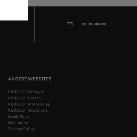
NIEUWSBRIEF
ANDERE WEBSITES
PEUGEOT Lifestyle
PEUGEOT fietsen
PEUGEOT Motocycles
PEUGEOT Occasions
Free2Move
Disclaimer
Privacy Policy