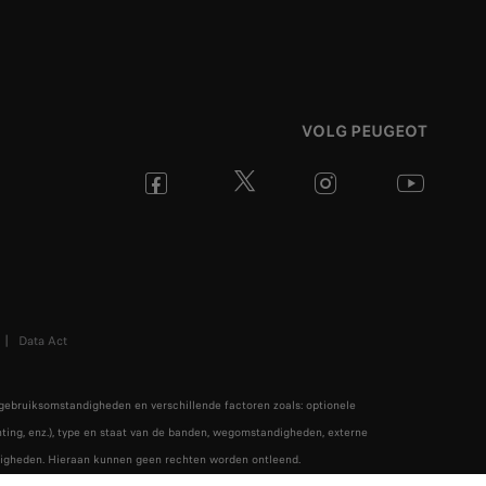
VOLG PEUGEOT
Data Act
 gebruiksomstandigheden en verschillende factoren zoals: optionele
ichting, enz.), type en staat van de banden, wegomstandigheden, externe
ndigheden. Hieraan kunnen geen rechten worden ontleend.