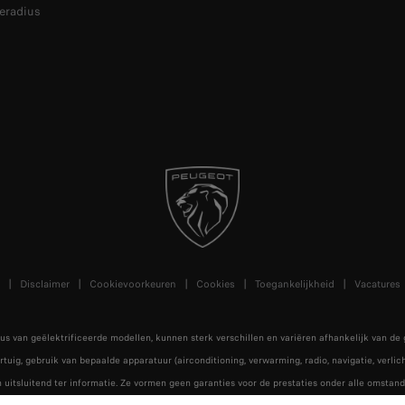
eradius
Disclaimer
Cookievoorkeuren
Cookies
Toegankelijkheid
Vacatures
us van geëlektrificeerde modellen, kunnen sterk verschillen en variëren afhankelijk van de
oertuig, gebruik van bepaalde apparatuur (airconditioning, verwarming, radio, navigatie, verl
 uitsluitend ter informatie. Ze vormen geen garanties voor de prestaties onder alle omsta