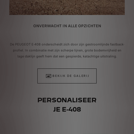
ONVERWACHT IN ALLE OPZICHTEN
C
De PEUGEOT E-408 onderscheidt zich door zijn gestroomlijnde fastback-
ing
to
 gebruik van gegevens tot en met eind 2021. Gebeurtenissen en informatie na deze p
profiel. In combinatie met zijn scherpe lijnen, grote bodemvrijheid en
lage daklijn geeft hem dat een gespierde, katachtige uitstraling.
BEKIJK DE GALERIJ
PERSONALISEER
JE E-408