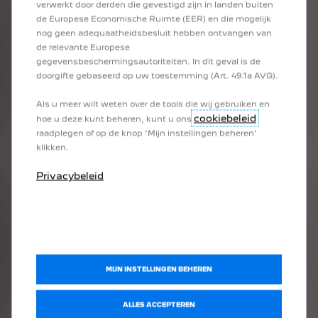
1
/
3
verwerkt door derden die gevestigd zijn in landen buiten
VORIGE
VOLGENDE
de Europese Economische Ruimte (EER) en die mogelijk
nog geen adequaatheidsbesluit hebben ontvangen van
BUITENAFMETINGEN PEUGEOT E-408
BINNENA
de relevante Europese
gegevensbeschermingsautoriteiten. In dit geval is de
Voorin
doorgifte gebaseerd op uw toestemming (Art. 49.1a AVG).
ruim, met
Lengte: 4687 mm
Breedte
Breedte
Breedte
: 1859 mm
Als u meer wilt weten over de tools die wij gebruiken en
e FOCAL Hi-Fi niet gemonteerd is en zonder reservewiel - 454 L met optie FOCAL Hi-F
Exclusief buitenspiegels
Hoogte: 1486 mm
cookiebeleid
Achterin
hoe u deze kunt beheren, kunt u ons
Breedte
raadplegen of op de knop ‘Mijn instellingen beheren’
Beenrui
klikken.
Breedte
Privacybeleid
MIJN INSTELLINGEN BEHEREN
PEUGEOT
ELECTRIC PROMISE
ALLES ACCEPTEREN