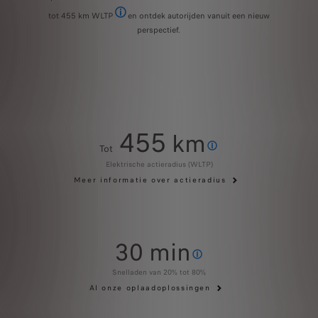
tot 455 km WLTP
en ontdek autorijden vanuit een nieuw
Actieradius tot 452 km WLTP gecombineerd in de GT Exc
perspectief.
455
km
Tot
Actieradius tot 452 km WLTP g
Elektrische actieradius (WLTP)
Meer informatie over actieradius
30 min
Aan een openbare snellader (≥100
Snelladen van 20% tot 80%
Al onze oplaadoplossingen