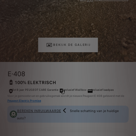
BEKIJK DE GALERIJ
E-408
100% ELEKTRISCH
Tot 8 jaar PEUGEOT CARE Garantie
Inclusief Wallbox
Inclusief laadpas
Voor je gemoedsrust en gebruiksgemak wordt je nieuwe Peugeot E-408 geleverd met de
Peugeot Electric Promise
BEREKEN INRUILWAARDE
Snelle schatting van je huidige
auto?