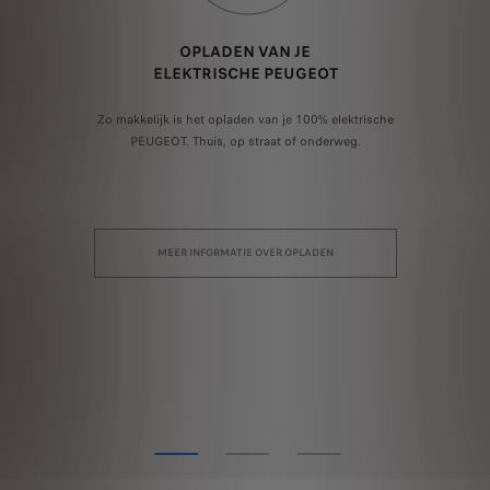
OPLADEN VAN JE
ELEKTRISCHE PEUGEOT
ij
Zo makkelijk is het opladen van je 100% elektrische
nze
PEUGEOT. Thuis, op straat of onderweg.
mo
c
MEER INFORMATIE OVER OPLADEN
b