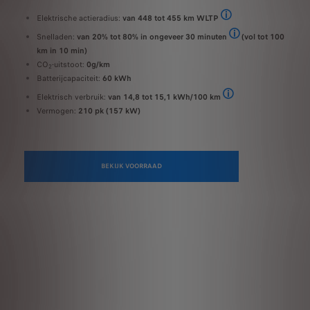
Elektrische actieradius:
van 448 tot 455 km WLTP
Actieradius tot 452 km W
Snelladen:
van 20% tot 80% in ongeveer 30 minuten
(vol tot 100
Bij een openbare snel
km in 10 min)
CO
-uitstoot:
0g/km
2
Batterijcapaciteit:
60 kWh
Elektrisch verbruik:
van 14,8 tot 15,1 kWh/100 km
Elektriciteitsverbruik (
Vermogen:
210 pk (157 kW)
BEKIJK VOORRAAD