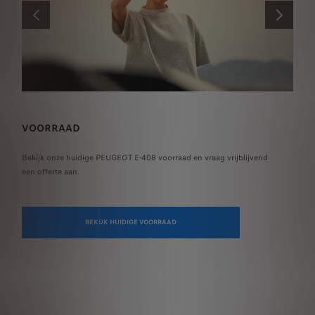
VORIGE
VOLGENDE
VOORRAAD
BE
Bekijk onze huidige PEUGEOT E-408 voorraad en vraag vrijblijvend
Ste
een offerte aan.
Ver
bed
BEKIJK HUIDIGE VOORRAAD