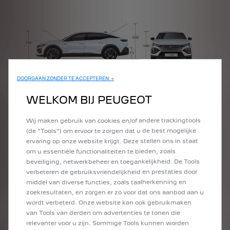
DOORGAAN ZONDER TE ACCEPTEREN →
VORIGE
VOLGENDE
WELKOM BIJ PEUGEOT
Wij maken gebruik van cookies en/of andere trackingtools
(de “Tools”) om ervoor te zorgen dat u de best mogelijke
ervaring op onze website krijgt. Deze stellen ons in staat
om u essentiële functionaliteiten te bieden, zoals
beveiliging, netwerkbeheer en toegankelijkheid. De Tools
verbeteren de gebruiksvriendelijkheid en prestaties door
middel van diverse functies, zoals taalherkenning en
zoekresultaten, en zorgen er zo voor dat ons aanbod aan u
AFMETINGEN
wordt verbeterd. Onze website kan ook gebruikmaken
van Tools van derden om advertenties te tonen die
relevanter voor u zijn. Sommige Tools kunnen worden