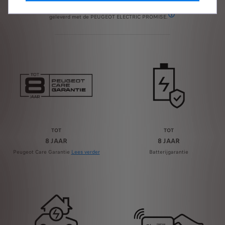
Voor je gemoedsrust en gebruiksgemak wordt elke nieuwe elektrische PEUGEOT
geleverd met de PEUGEOT ELECTRIC PROMISE.
Verkrijgbaar op de nieu
TOT
TOT
8 JAAR
8 JAAR
Peugeot Care Garantie
Lees verder
Batterijgarantie