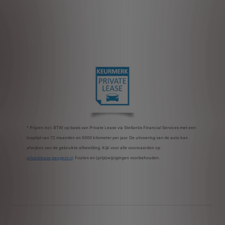
* Prijzen incl. BTW op basis van Private Lease via Stellantis Financial Services met een
looptijd van 72 maanden en 5000 kilometer per jaar. De uitvoering van de auto kan
afwijken van de gebruikte afbeelding. Kijk voor alle voorwaarden op
privatelease.peugeot.nl
. Fouten en (prijs)wijzigingen voorbehouden.