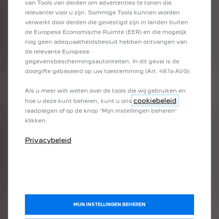
van Tools van derden om advertenties te tonen die
Disclaimer:
relevanter voor u zijn. Sommige Tools kunnen worden
verwerkt door derden die gevestigd zijn in landen buiten
Bepaalde
modellen,
uitrustingselementen
of
de Europese Economische Ruimte (EER) en die mogelijk
kleuren
zijn
mogelijk
tijdelijk
niet
beschikbaar.
Bekijk
voor
meer
informatie
en
uitleg
onze
nog geen adequaatheidsbesluit hebben ontvangen van
digitale
brochures.
Ondanks
dat
alles
in
het
de relevante Europese
werk
is
gesteld
om
productspecificaties
en
gegevensbeschermingsautoriteiten. In dit geval is de
prijzen
accuraat
te
vermelden,
behouden
wij
ons
doorgifte gebaseerd op uw toestemming (Art. 49.1a AVG).
het
recht
voor
om
prijzen,
kleuren,
specificaties,
accessoires
en
eigenschappen
zonder
Als u meer wilt weten over de tools die wij gebruiken en
vooraankondiging
op
ieder
moment
te
wijzigen
of
te
verwijderen.
Raadpleeg
uw
dealer
en
de
cookiebeleid
hoe u deze kunt beheren, kunt u ons
prijslijst(en)
met
specificaties
voor
meer
raadplegen of op de knop ‘Mijn instellingen beheren’
informatie.
klikken.
De
werkelijke
brandstofverbruik-
en
CO₂-
emissiewaarden,
alsook
de
actieradius
van
Privacybeleid
geëlektrificeerde
modellen,
kunnen
sterk
verschillen
en
variëren
afhankelijk
van
de
gebruiksomstandigheden
en
verschillende
factoren
zoals:
optionele
uitrusting,
omgevingstemperatuur,
rijstijl,
snelheid,
totaal
gewicht
van
het
voertuig,
gebruik
van
bepaalde
apparatuur
(airconditioning,
verwarming,
radio,
navigatie,
verlichting,
enz.),
type
en
staat
van
MIJN INSTELLINGEN BEHEREN
de
banden,
wegomstandigheden,
externe
klimatologische
omstandigheden,
enz.
Deze