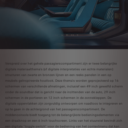
Verspreid over het gehele passagierscompartiment zijn er twee belangrijke
digitale materiaalthema's (of digitale interpretaties van echte materialen):
structuren van zwarte en bronzen lijnen en een reeks panelen in een op
meubels geïnspireerde houtlook. Deze thema's worden geprojecteerd op 16
schermen van verschillende afmetingen, inclusief een 49 inch gewelfd scherm
onder de soundbar dat is gericht naar de inzittenden van de auto, 29 inch
schermen in de portieren en 12 inch schermen in de zonnekleppen. De
digitale oppervlakken zijn zorgvuldig ontworpen om naadloos te integreren en
op te gaan in de achtergrond van het passagierscompartiment. De
middenconsole biedt toegang tot de belangrijkste bedieningselementen via
een draaiknop en een 6 inch touchscreen. Links van het stuurwiel bevindt zich
een digitale "toggle switch" voor de bediening van het contextmenu dat kan