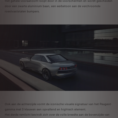
Het gehele vooraanzicht loopt door in de voorschermen en wordt gescheiden
door een zwarte aluminium baan, een eerbetoon aan de verchroomde
roestvaststalen bumpers.
Ook aan de achterzijde vormt de iconische visuele signatuur van het Peugeot-
gamma met 3 klauwen een opvallend en hightech element.
Het derde remlicht bevindt zich over de volle breedte aan de bovenzijde van