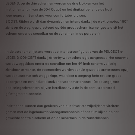
LEGEND: op de drie schermen worden de drie klokken van het
instrumentarium van de 504 Coupé en het digitaal behandelde hout
weergegeven. Een stand voor comfortabel cruisen.
BOOST: Rijden wordt dan dynamisch en intens dankzij de elektromotor. 180°
zicht op de weg, geprojecteerd op één groot scherm (samengesteld uit het
scherm onder de soundbar en de schermen in de portieren).
In de autonome rijstand wordt de interieurconfiguratie van de PEUGEOT e-
LEGEND CONCEPT dankzij drive-by-wire-technologie aangepast: Het stuurwiel
wordt weggeklapt onder de soundbar om het 49 inch scherm volledig
zichtbaar te maken, de voorstoelen worden schuin gezet, de armsteunen opzij
worden automatisch weggeklapt, waardoor u toegang hebt tot een groot
opbergvak en een inductielaadzone voor smartphones. De belangrijkste
bedieningselementen blijven bereikbaar via de in de bestuurdersstoel
geïntegreerde console.
Inzittenden kunnen dan genieten van hun favoriete vrijetijdsactiviteiten:
gamen met de ingebouwde videogameconsole of een film kijken op het
gewelfde centrale scherm of op de schermen in de zonnekleppen.