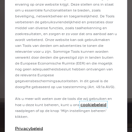
andere inzittenden naar muziek blijven luisteren.
ervaring op onze website krijgt. Deze stellen ons in staat
“Zoning”, waarmee volledige personalisatie van content
om u essentiële functionaliteiten te bieden, zoals
mogelijk is, zodat elke inzittende in zijn eigen audio-
beveiliging, netwerkbeheer en toegankelijkheid. De Tools
omgeving zit zonder iemand anders te storen.
verbeteren de gebruiksvriendelijkheid en prestaties door
middel van diverse functies, zoals taalherkenning en
zoekresultaten, en zorgen er zo voor dat ons aanbod aan u
wordt verbeterd. Onze website kan ook gebruikmaken
ONTDEK ONZE CONCEPT CARS
van Tools van derden om advertenties te tonen die
relevanter voor u zijn. Sommige Tools kunnen worden
verwerkt door derden die gevestigd zijn in landen buiten
de Europese Economische Ruimte (EER) en die mogelijk
nog geen adequaatheidsbesluit hebben ontvangen van
SPORTIEVE, SENSUELE LOOKS
de relevante Europese
gegevensbeschermingsautoriteiten. In dit geval is de
doorgifte gebaseerd op uw toestemming (Art. 49.1a AVG).
Als u meer wilt weten over de tools die wij gebruiken en
cookiebeleid
hoe u deze kunt beheren, kunt u ons
raadplegen of op de knop ‘Mijn instellingen beheren’
klikken.
Privacybeleid