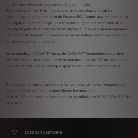
worden geconfigureerd overeenkomstig de rijmodus.
Het ontwerp van de H-vormige stoelen en de stoelkussens van de
rugleuningen is geïnspireerd op de Peugeot 504 Coupé: gewichtsbesparing
dankzij de zo compact mogelijke dimensionering en een comfortabele zit
dankzij het gebruik van memory foam (dat aansluit als een op maat gemaakt
pak). De hoofdsteunen zijn transversaal en verstelbaar en kunnen volledig
worden weggeklapt in de stoel.
De responsieve i-COCKPIT® benut de i-COCKPIT®-kenmerken van andere
PEUGEOT-modellen optimaal. Deze responsieve i-COCKPIT® bestaat uit een
headset met een 3-delig head-up display en een ultracompact stuurwiel.
Om de personalisering van het interieur compleet te maken, verspreidt de
geurverspreider een heerlijke geur tijdens het autorijden.
EX-NIHILO® heeft twee parfums gemaakt specifiek voor PEUGEOT e-LEGEND
CONCEPT.
ZOEK EEN VESTIGING