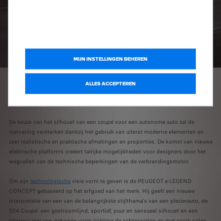
MIJN INSTELLINGEN BEHEREN
ALLES ACCEPTEREN
PEUGEOT bewijst dat een hypertechnologische auto eruit kan zien als een
aantrekkelijke auto die niemand onberoerd laat.
De keuze van het silhouet van een coupé voor een autonome auto zal de
rijervaring versterken dankzij het gebruik van uiterst moderne elementen en
zeer realistische en praktische afmetingen en proporties. De komst van nieuwe
elektrische platforms creëert talrijke mogelijkheden voor designers door het
wegvallen van de technische beperkingen van de verbrandingsmotor.
Om zijn
technologische
visie vorm te geven is de PEUGEOT e-LEGEND
CONCEPT gebaseerd op het erfgoed van het merk. Hij geeft een nieuwe
interpretatie van een van de belangrijkste stijlthema's van een plezierauto, de
504 Coupé: een gestroomlijnd, sportief, puur en sensueel silhouet en een
interieur met een gebogen vorm richting de achterwielen en met grote ruiten.