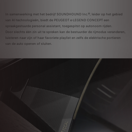
In samenwerking met het bedrijf SOUNDHOUND Inc.®, leider op het gebied
van AI-technologieën, biedt de PEUGEOT e-LEGEND CONCEPT een
spraakgestuurde personal assistant, toegespitst op autonoom rijden.
Door slechts één zin uit te spreken kan de bestuurder de rijmodus veranderen,
luisteren naar zijn of haar favoriete playlist en zelfs de elektrische portieren
van de auto openen of sluiten.