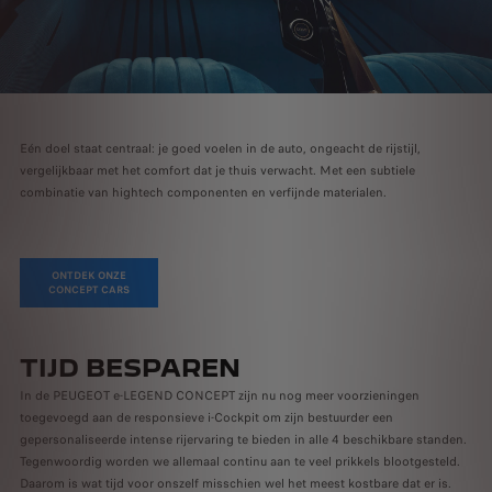
Eén doel staat centraal: je goed voelen in de auto, ongeacht de rijstijl,
vergelijkbaar met het comfort dat je thuis verwacht. Met een subtiele
combinatie van hightech componenten en verfijnde materialen.
ONTDEK ONZE
CONCEPT CARS
TIJD BESPAREN
In de PEUGEOT e-LEGEND CONCEPT zijn nu nog meer voorzieningen
toegevoegd aan de responsieve i-Cockpit om zijn bestuurder een
gepersonaliseerde intense rijervaring te bieden in alle 4 beschikbare standen.
Tegenwoordig worden we allemaal continu aan te veel prikkels blootgesteld.
Daarom is wat tijd voor onszelf misschien wel het meest kostbare dat er is.