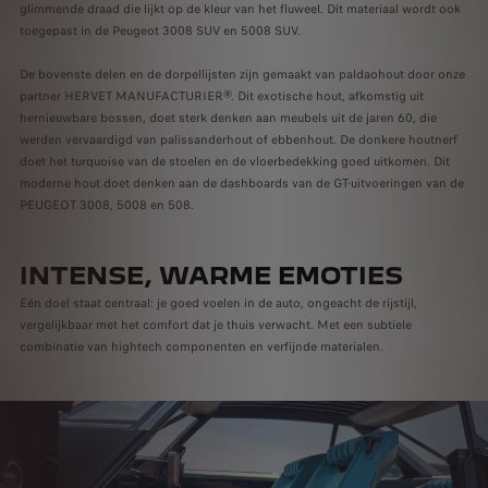
glimmende draad die lijkt op de kleur van het fluweel. Dit materiaal wordt ook
toegepast in de Peugeot 3008 SUV en 5008 SUV.
De bovenste delen en de dorpellijsten zijn gemaakt van paldaohout door onze
partner HERVET MANUFACTURIER®. Dit exotische hout, afkomstig uit
hernieuwbare bossen, doet sterk denken aan meubels uit de jaren 60, die
werden vervaardigd van palissanderhout of ebbenhout. De donkere houtnerf
doet het turquoise van de stoelen en de vloerbedekking goed uitkomen. Dit
moderne hout doet denken aan de dashboards van de GT-uitvoeringen van de
PEUGEOT 3008, 5008 en 508.
INTENSE, WARME EMOTIES
Eén doel staat centraal: je goed voelen in de auto, ongeacht de rijstijl,
vergelijkbaar met het comfort dat je thuis verwacht. Met een subtiele
combinatie van hightech componenten en verfijnde materialen.