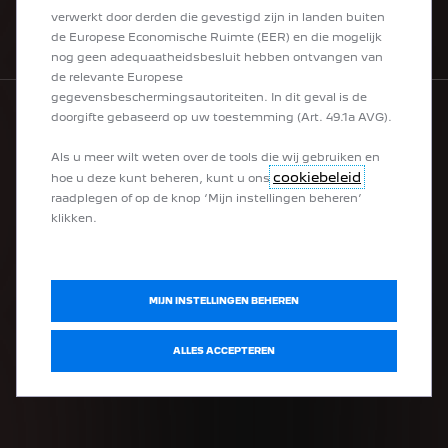
verwerkt door derden die gevestigd zijn in landen buiten
NIEUWSBRIEF
de Europese Economische Ruimte (EER) en die mogelijk
nog geen adequaatheidsbesluit hebben ontvangen van
de relevante Europese
gegevensbeschermingsautoriteiten. In dit geval is de
doorgifte gebaseerd op uw toestemming (Art. 49.1a AVG).
VOLG PEUGEOT
Als u meer wilt weten over de tools die wij gebruiken en
cookiebeleid
hoe u deze kunt beheren, kunt u ons
raadplegen of op de knop ‘Mijn instellingen beheren’
klikken.
Privacybeleid
MIJN INSTELLINGEN BEHEREN
ALLES ACCEPTEREN
Privacybeleid
Disclaimer
Cookievoorkeuren
Cookies
Toegankelijkheid
Vacatures
Data Act