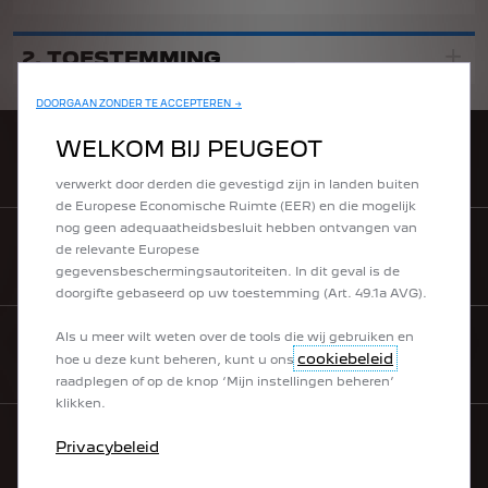
om u essentiële functionaliteiten te bieden, zoals
beveiliging, netwerkbeheer en toegankelijkheid. De Tools
verbeteren de gebruiksvriendelijkheid en prestaties door
2. TOESTEMMING
middel van diverse functies, zoals taalherkenning en
zoekresultaten, en zorgen er zo voor dat ons aanbod aan u
DOORGAAN ZONDER TE ACCEPTEREN →
wordt verbeterd. Onze website kan ook gebruikmaken
van Tools van derden om advertenties te tonen die
WELKOM BIJ PEUGEOT
ZOEK EEN VESTIGING
relevanter voor u zijn. Sommige Tools kunnen worden
verwerkt door derden die gevestigd zijn in landen buiten
de Europese Economische Ruimte (EER) en die mogelijk
nog geen adequaatheidsbesluit hebben ontvangen van
de relevante Europese
MY PEUGEOT APP
gegevensbeschermingsautoriteiten. In dit geval is de
doorgifte gebaseerd op uw toestemming (Art. 49.1a AVG).
Als u meer wilt weten over de tools die wij gebruiken en
CONTACT
cookiebeleid
hoe u deze kunt beheren, kunt u ons
raadplegen of op de knop ‘Mijn instellingen beheren’
klikken.
Privacybeleid
NIEUWSBRIEF