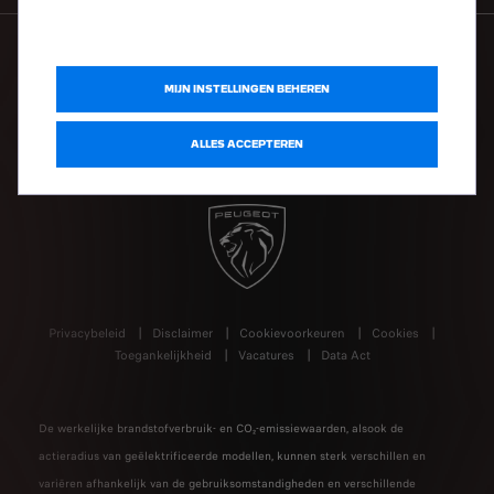
VOLG PEUGEOT
MIJN INSTELLINGEN BEHEREN
ALLES ACCEPTEREN
Privacybeleid
Disclaimer
Cookievoorkeuren
Cookies
Toegankelijkheid
Vacatures
Data Act
De werkelijke brandstofverbruik- en CO₂-emissiewaarden, alsook de
actieradius van geëlektrificeerde modellen, kunnen sterk verschillen en
variëren afhankelijk van de gebruiksomstandigheden en verschillende