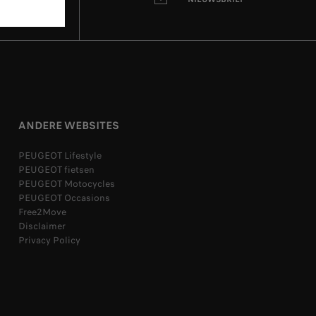
ANDERE WEBSITES
PEUGEOT Lifestyle
PEUGEOT fietsen
PEUGEOT Motocycles
PEUGEOT Occasions
Free2Move
Disclaimer
Privacy Policy