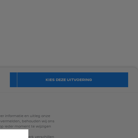
KIES DEZE UITVOERING
er
informatie
en
uitleg
onze
vermelden,
behouden
wij
ons
op
ieder
moment
te
wijzigen
llen,
kunnen
sterk
verschillen