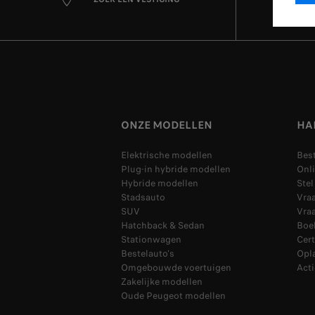
ONZE MODELLEN
HA
Elektrische modellen
Bes
Plug-in hybride modellen
Onli
Hybride modellen
Ste
Stadsauto
Vra
SUV
Vraa
Hatchback & Sedan
Boek
Stationwagen
Cer
Bestelauto's
Opl
Omgebouwde voertuigen
Acti
Zakelijke modellen
Oude Peugeot modellen