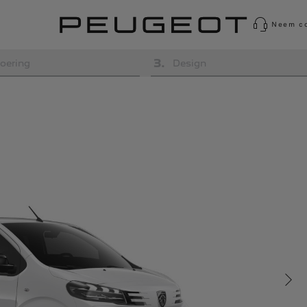
Neem co
3
.
oering
Design