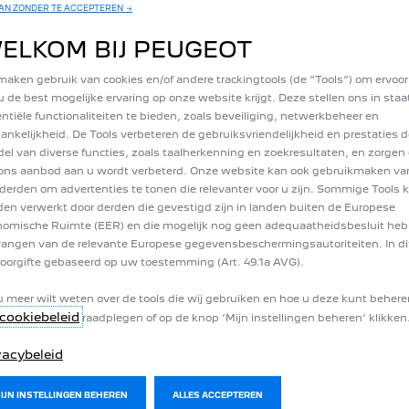
N ZONDER TE ACCEPTEREN →
gebruiksomstandigheden
en
verschillende
factoren
zoals:
optionele
uitrust
t
van
het
voertuig,
gebruik
van
bepaalde
apparatuur
(airconditioning,
verwa
ELKOM BIJ PEUGEOT
at
van
de
banden,
wegomstandigheden,
externe
klimatologische
omstandi
uitend
ter
informatie.
Ze
vormen
geen
garanties
voor
de
prestaties
onder
alle
ontleend.
maken gebruik van cookies en/of andere trackingtools (de “Tools”) om ervoor
u de best mogelijke ervaring op onze website krijgt. Deze stellen ons in sta
ntiële functionaliteiten te bieden, zoals beveiliging, netwerkbeheer en
ankelijkheid. De Tools verbeteren de gebruiksvriendelijkheid en prestaties d
el van diverse functies, zoals taalherkenning en zoekresultaten, en zorgen 
ons aanbod aan u wordt verbeterd. Onze website kan ook gebruikmaken va
derden om advertenties te tonen die relevanter voor u zijn. Sommige Tools
en verwerkt door derden die gevestigd zijn in landen buiten de Europese
omische Ruimte (EER) en die mogelijk nog geen adequaatheidsbesluit he
angen van de relevante Europese gegevensbeschermingsautoriteiten. In dit
oorgifte gebaseerd op uw toestemming (Art. 49.1a AVG).
UWE PEUGEOT E-TRAVELLER
elf samen met de Peugeot configurator: kies de afwerking, de motor, de kle
u meer wilt weten over de tools die wij gebruiken en hoe u deze kunt behere
cookiebeleid
raadplegen of op de knop ‘Mijn instellingen beheren’ klikken
vacybeleid
MIJN INSTELLINGEN BEHEREN
ALLES ACCEPTEREN
MY PEUGEOT APP
CONTACT