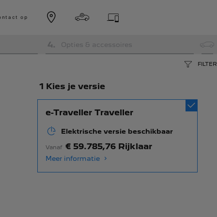
ntact op
4
.
Opties & accessoires
FILTER
1 Kies je versie
e-Traveller Traveller
Elektrische versie beschikbaar
€ 59.785,76 Rijklaar
Vanaf
Meer informatie