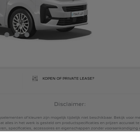
KOPEN OF PRIVATE LEASE?
Disclaimer:
ngselementen
of
kleuren
zijn
mogelijk
tijdelijk
niet
beschikbaar.
Bekijk
voor
me
at
alles
in
het
werk
is
gesteld
om
productspecificaties
en
prijzen
accuraat
te
ren,
specificaties,
accessoires
en
eigenschappen
zonder
vooraankondiging
uw
dealer
en
de
prijslijst(en)
met
specificaties
voor
meer
informatie.
ik-
en
CO₂-emissiewaarden,
alsook
de
actieradius
van
geëlektrificeerde
mode