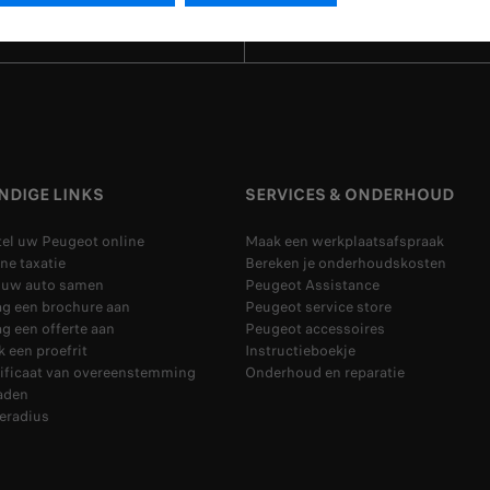
NDIGE LINKS
SERVICES & ONDERHOUD
tel uw Peugeot online
Maak een werkplaatsafspraak
ne taxatie
Bereken je onderhoudskosten
l uw auto samen
Peugeot Assistance
ag een brochure aan
Peugeot service store
g een offerte aan
Peugeot accessoires
 een proefrit
Instructieboekje
tificaat van overeenstemming
Onderhoud en reparatie
aden
eradius