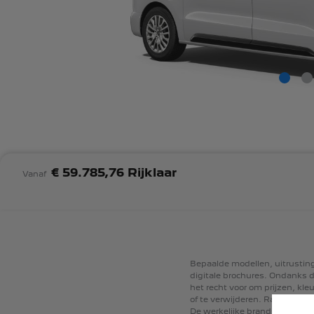
€ 59.785,76 Rijklaar
Vanaf
Bepaalde
modellen,
uitrusti
digitale
brochures.
Ondanks
d
het
recht
voor
om
prijzen,
kleu
of
te
verwijderen.
Raadpleeg
De
werkelijke
brandstofverbru