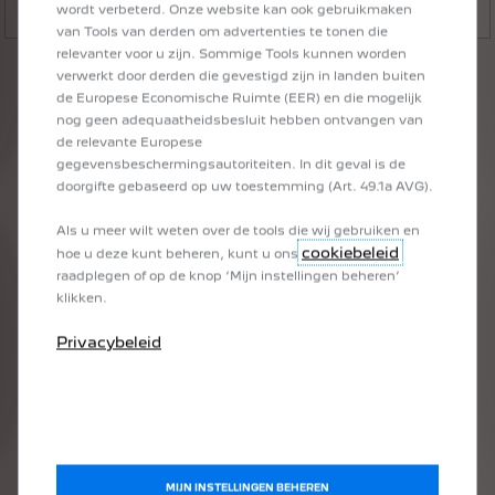
Meer informatie
wordt verbeterd. Onze website kan ook gebruikmaken
van Tools van derden om advertenties te tonen die
relevanter voor u zijn. Sommige Tools kunnen worden
Disclaimer:
verwerkt door derden die gevestigd zijn in landen buiten
de Europese Economische Ruimte (EER) en die mogelijk
Bepaalde
modellen,
uitrustingselementen
of
nog geen adequaatheidsbesluit hebben ontvangen van
kleuren
zijn
mogelijk
tijdelijk
niet
beschikbaar.
de relevante Europese
Bekijk
voor
meer
informatie
en
uitleg
onze
digitale
brochures.
Ondanks
dat
alles
in
het
gegevensbeschermingsautoriteiten. In dit geval is de
werk
is
gesteld
om
productspecificaties
en
doorgifte gebaseerd op uw toestemming (Art. 49.1a AVG).
prijzen
accuraat
te
vermelden,
behouden
wij
ons
het
recht
voor
om
prijzen,
kleuren,
specificaties,
Als u meer wilt weten over de tools die wij gebruiken en
accessoires
en
eigenschappen
zonder
cookiebeleid
hoe u deze kunt beheren, kunt u ons
vooraankondiging
op
ieder
moment
te
wijzigen
of
te
verwijderen.
Raadpleeg
uw
dealer
en
de
raadplegen of op de knop ‘Mijn instellingen beheren’
prijslijst(en)
met
specificaties
voor
meer
klikken.
informatie.
De
werkelijke
brandstofverbruik-
en
CO₂-
Privacybeleid
emissiewaarden,
alsook
de
actieradius
van
geëlektrificeerde
modellen,
kunnen
sterk
verschillen
en
variëren
afhankelijk
van
de
gebruiksomstandigheden
en
verschillende
factoren
zoals:
optionele
uitrusting,
omgevingstemperatuur,
rijstijl,
snelheid,
totaal
gewicht
van
het
voertuig,
gebruik
van
bepaalde
apparatuur
(airconditioning,
verwarming,
radio,
MIJN INSTELLINGEN BEHEREN