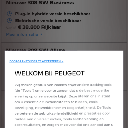
Nieuwe 308 SW Business
Plug-in hybride versie beschikbaar
Elektrische versie beschikbaar
€ 38.800 Rijklaar
Vanaf
Meer informatie
Nieuwe 308 SW Allure
Plug-in hybride versie beschikbaar
DOORGAAN ZONDER TE ACCEPTEREN →
Elektrische versie beschikbaar
WELKOM BIJ PEUGEOT
€ 40.050 Rijklaar
Vanaf
Meer informatie
Wij maken gebruik van cookies en/of andere trackingtools
(de “Tools”) om ervoor te zorgen dat u de best mogelijke
ervaring op onze website krijgt. Deze stellen ons in staat
Nieuwe 308 SW GT
om u essentiële functionaliteiten te bieden, zoals
beveiliging, netwerkbeheer en toegankelijkheid. De Tools
Plug-in hybride versie beschikbaar
verbeteren de gebruiksvriendelijkheid en prestaties door
Elektrische versie beschikbaar
middel van diverse functies, zoals taalherkenning en
€ 42.300 Rijklaar
Vanaf
zoekresultaten, en zorgen er zo voor dat ons aanbod aan u