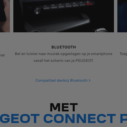
BLUETOOTH
Bel en luister naar muziek opgeslagen op je smartphone
Toeg
het
niet beschikbaar op je auto, afhankelijk van de uitvoering. Alleen de An
vanaf het scherm van je PEUGEOT.
Compatibel dankzij Bluetooth
MET
GEOT CONNECT 