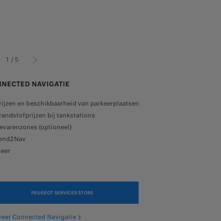
1
/
5
GE
VOLGENDE
NECTED NAVIGATIE
CHA
NEN PROFITEREN, DIEN JE EERST EEN AMAZON-ACCOUNT AAN
rijzen en beschikbaarheid van parkeerplaatsen
Bele
randstofprijzen bij tankstations
func
evarenzones (optioneel)
Cock
end2Nav
voor
ening en e-remote controlservices vooraf.
eer
inte
vrag
PEUGEOT SERVICES STORE
veer Connected Navigatie