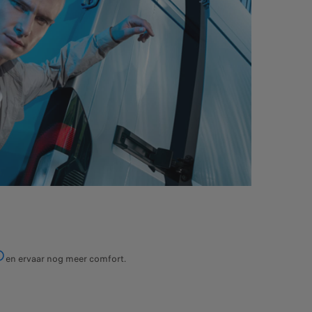
en ervaar nog meer comfort.
UGEOT informeert nieuwe klanten dat voor voertuigen waarvan de garanti
 1 juli 2025, de connected services in de PEUGEOT Connect ONE- en PEU