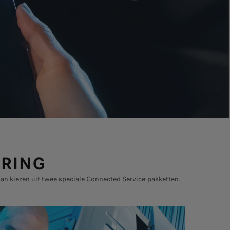
ARING
kan kiezen uit twee speciale Connected Service-pakketten.