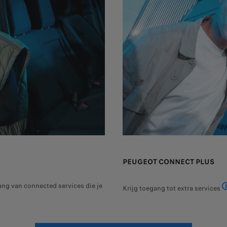
PEUGEOT CONNECT PLUS
ang van connected services die je
Krijg toegang tot extra services
PE
euwe klanten dat voor voertuigen waarvan de garantiedatum ingaat vanaf