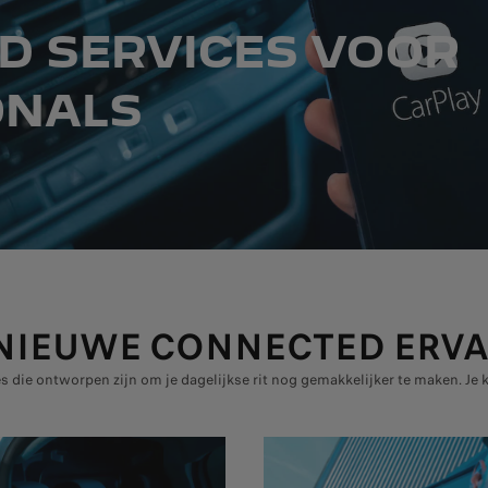
D SERVICES VOOR
ONALS
NIEUWE CONNECTED ERV
 die ontworpen zijn om je dagelijkse rit nog gemakkelijker te maken. Je 