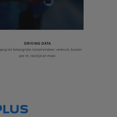
DRIVING DATA
ang tot belangrijke rijstatistieken: verbruik, kosten
droid AutoTM en Apple CarPlayTM app werken zowel bij stilstand als tijd
per rit, reistijd en meer.
PLUS