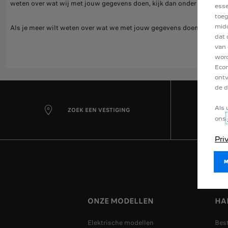
weten over wat wij met jouw gegevens doen, kijk dan onder 4.h) in o
esse
toeg
midd
Als je meer wilt weten over wat we met jouw gegevens doen, kijk dan o
dat 
van 
word
Econ
ontv
de d
Als 
ZOEK EEN VESTIGING
ons
Pri
ONZE MODELLEN
HA
Elektrische modellen
Bes