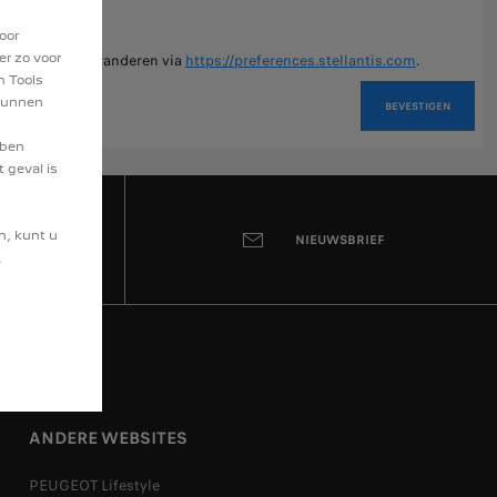
oor
er zo voor
van gedachten veranderen via
https://preferences.stellantis.com
.
n Tools
 kunnen
BEVESTIGEN
bben
 geval is
n, kunt u
NIEUWSBRIEF
.
ANDERE WEBSITES
PEUGEOT Lifestyle