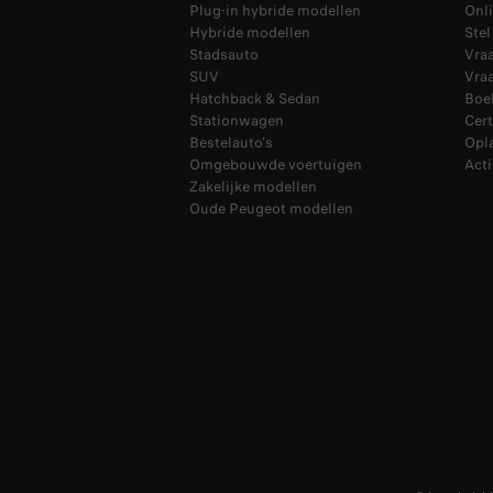
Plug-in hybride modellen
Onli
Hybride modellen
Ste
Stadsauto
Vra
SUV
Vraa
Hatchback & Sedan
Boek
Stationwagen
Cer
Bestelauto's
Opl
Omgebouwde voertuigen
Acti
Zakelijke modellen
Oude Peugeot modellen