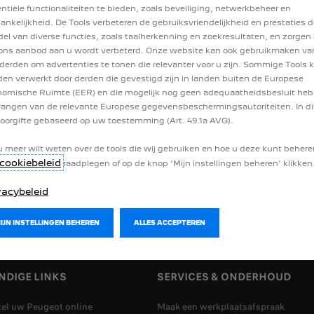
nze
Privacyverklaring
.
ntiële functionaliteiten te bieden, zoals beveiliging, netwerkbeheer en
ankelijkheid. De Tools verbeteren de gebruiksvriendelijkheid en prestaties d
el van diverse functies, zoals taalherkenning en zoekresultaten, en zorgen 
nder 4.c)/4.f) in onze
Privacyverklaring
. En geen zorgen! Je kunt altijd 
ons aanbod aan u wordt verbeterd. Onze website kan ook gebruikmaken va
derden om advertenties te tonen die relevanter voor u zijn. Sommige Tools
en verwerkt door derden die gevestigd zijn in landen buiten de Europese
omische Ruimte (EER) en die mogelijk nog geen adequaatheidsbesluit he
angen van de relevante Europese gegevensbeschermingsautoriteiten. In dit
oorgifte gebaseerd op uw toestemming (Art. 49.1a AVG).
u meer wilt weten over de tools die wij gebruiken en hoe u deze kunt behere
MY PEUGEOT APP
CONTACT
cookiebeleid
raadplegen of op de knop ‘Mijn instellingen beheren’ klikken
vacybeleid
MIJN INSTELLINGEN BEHEREN
ALLES ACCEPTEREN
NDIGE LINKS
SERVICES & ONDERHOUD
tel uw Peugeot online
Maak een werkplaatsafspraak