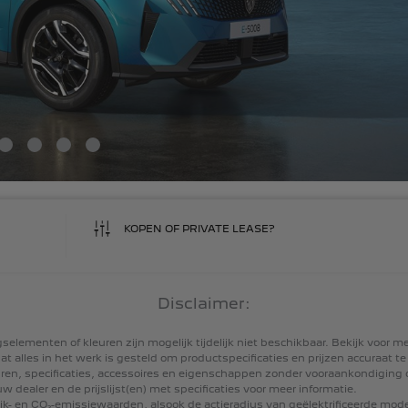
KOPEN OF PRIVATE LEASE?
Disclaimer:
ngselementen
of
kleuren
zijn
mogelijk
tijdelijk
niet
beschikbaar.
Bekijk
voor
me
at
alles
in
het
werk
is
gesteld
om
productspecificaties
en
prijzen
accuraat
te
ren,
specificaties,
accessoires
en
eigenschappen
zonder
vooraankondiging
uw
dealer
en
de
prijslijst(en)
met
specificaties
voor
meer
informatie.
ik-
en
CO₂-emissiewaarden,
alsook
de
actieradius
van
geëlektrificeerde
mode