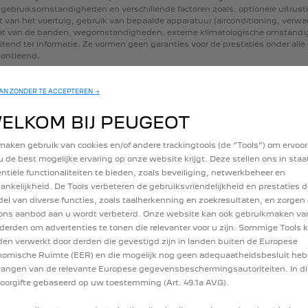
gebruiksomstandigheden
en
verschillende
factoren
zoals:
optionele
uitrust
t
van
het
voertuig,
gebruik
van
bepaalde
apparatuur
(airconditioning,
verwa
at
van
de
banden,
wegomstandigheden,
externe
klimatologische
omstandi
uitend
ter
informatie.
Ze
vormen
geen
garanties
voor
de
prestaties
onder
alle
ontleend.
N ZONDER TE ACCEPTEREN →
ELKOM BIJ PEUGEOT
maken gebruik van cookies en/of andere trackingtools (de “Tools”) om ervoor
u de best mogelijke ervaring op onze website krijgt. Deze stellen ons in sta
UWE PEUGEOT 5008 SUV
ntiële functionaliteiten te bieden, zoals beveiliging, netwerkbeheer en
ankelijkheid. De Tools verbeteren de gebruiksvriendelijkheid en prestaties d
hem zelf samen met de Peugeot configurator: kies de afwerking, de motor,
el van diverse functies, zoals taalherkenning en zoekresultaten, en zorgen 
ons aanbod aan u wordt verbeterd. Onze website kan ook gebruikmaken va
derden om advertenties te tonen die relevanter voor u zijn. Sommige Tools
en verwerkt door derden die gevestigd zijn in landen buiten de Europese
omische Ruimte (EER) en die mogelijk nog geen adequaatheidsbesluit he
ringen: Allure en GT
angen van de relevante Europese gegevensbeschermingsautoriteiten. In dit
oorgifte gebaseerd op uw toestemming (Art. 49.1a AVG).