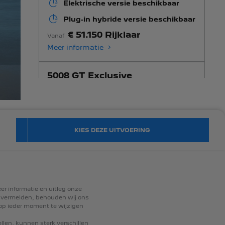
Elektrische versie beschikbaar
Plug-in hybride versie beschikbaar
€ 51.150 Rijklaar
Vanaf
Meer informatie
5008 GT Exclusive
Elektrische versie beschikbaar
Plug-in hybride versie beschikbaar
€ 55.550 Rijklaar
Vanaf
KIES DEZE UITVOERING
Meer informatie
er
informatie
en
uitleg
onze
vermelden,
behouden
wij
ons
op
ieder
moment
te
wijzigen
llen,
kunnen
sterk
verschillen