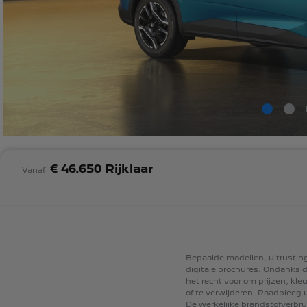
€ 46.650 Rijklaar
Vanaf
Bepaalde
modellen,
uitrusti
digitale
brochures.
Ondanks
d
het
recht
voor
om
prijzen,
kleu
of
te
verwijderen.
Raadpleeg
De
werkelijke
brandstofverbru