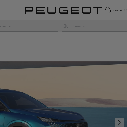
Neem co
3
.
oering
Design