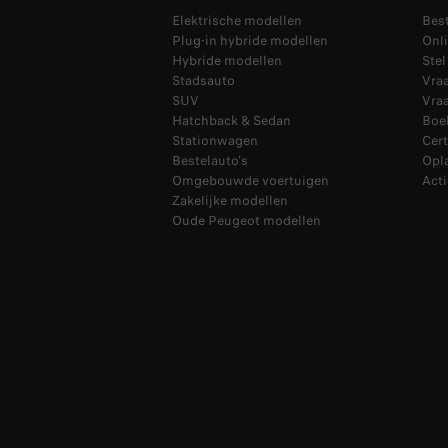
Elektrische modellen
Bes
Plug-in hybride modellen
Onli
Hybride modellen
Ste
Stadsauto
Vra
SUV
Vraa
Hatchback & Sedan
Boek
Stationwagen
Cer
Bestelauto's
Opl
Omgebouwde voertuigen
Acti
Zakelijke modellen
Oude Peugeot modellen