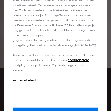
zoekresultaten, en zorgen er zo voor dat ons aanbod aan u
wordt verbeterd. Onze website kan ook gebruikmaken
van Tools van derden om advertenties te tonen die
relevanter voor u zijn. Sommige Tools kunnen worden
verwerkt door derden die gevestigd zijn in landen buiten
PEUGEOT OCCASIONS
de Europese Economische Ruimte (EER) en die mogelijk
nog geen adequaatheidsbesluit hebben ontvangen van
de relevante Europese
gegevensbeschermingsautoriteiten. In dit geval is de
ONTDEK DE 208
doorgifte gebaseerd op uw toestemming (Art. 49.1a AVG).
Als u meer wilt weten over de tools die wij gebruiken en
ONLINE TAXATIE
cookiebeleid
hoe u deze kunt beheren, kunt u ons
raadplegen of op de knop ‘Mijn instellingen beheren’
klikken.
ZOEK EEN VESTIGING
Privacybeleid
MY PEUGEOT APP