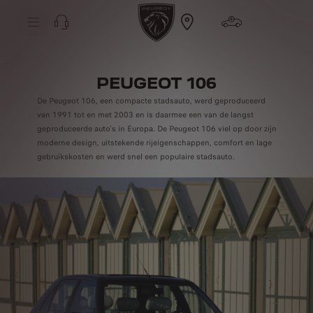
S
k
i
p
t
S
o
k
C
i
o
p
PEUGEOT 106
n
t
t
o
De Peugeot 106, een compacte stadsauto, werd geproduceerd
e
N
n
van 1991 tot en met 2003 en is daarmee een van de langst
a
t
v
geproduceerde auto's in Europa. De Peugeot 106 viel op door zijn
T
i
e
moderne design, uitstekende rijeigenschappen, comfort en lage
g
x
gebruikskosten en werd snel een populaire stadsauto.
a
t
t
i
o
n
T
e
x
t