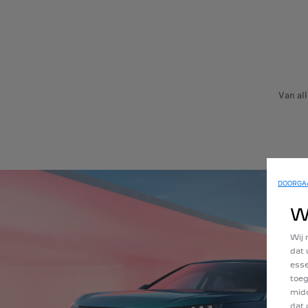
Van al
DOORGAA
W
Wij 
dat 
esse
toeg
midd
dat 