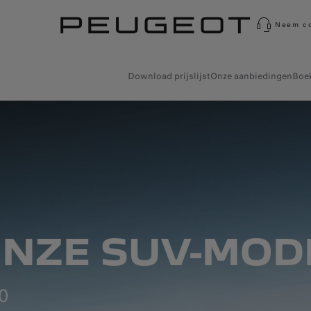
Neem co
Download prijslijst
Onze aanbiedingen
Boek
NZE SUV-MOD
0