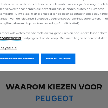
van je dagelijkse ritten
volledig elektrisch en profiteert van
Gebaseerd op een typische dagelijkse afstand va
derden om advertenties te tonen die relevanter voor u zijn. Sommige Tools
krij
de verbrandingsmotor voor langere ritten.
VOLGENDE
en verwerkt door derden die gevestigd zijn in landen buiten de Europese
,
omische Ruimte (EER) en die mogelijk nog geen adequaatheidsbesluit he
PEUG
Door optimaal gebruik te maken van het opladen van de plug-in,
thui
angen van de relevante Europese gegevensbeschermingsautoriteiten. In dit
oorgifte gebaseerd op uw toestemming (Art. 49.1a AVG).
verlaag je de CO2-uitstoot en het brandstofverbruik
.
laad
WLTP gecombineerd
u meer wilt weten over de tools die wij gebruiken en hoe u deze kunt behere
ONTDEK ONZE PLUG-IN HYBRID MODELLEN
cookiebeleid
raadplegen of op de knop ‘Mijn instellingen beheren’ klikken
vacybeleid
MIJN INSTELLINGEN BEHEREN
ALLES ACCEPTEREN
WAAROM KIEZEN VOOR
PEUGEOT